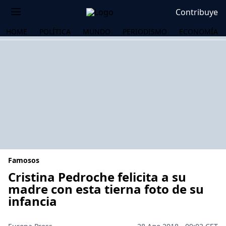
Contribuye
HOME
POLÍTICA
MUNDO
PERIODISMO
ECONOMÍA
Famosos
Cristina Pedroche felicita a su
madre con esta tierna foto de su
infancia
OS