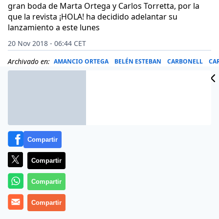
gran boda de Marta Ortega y Carlos Torretta, por la
que la revista ¡HOLA! ha decidido adelantar su
lanzamiento a este lunes
20 Nov 2018 - 06:44 CET
Archivado en:
AMANCIO ORTEGA
BELÉN ESTEBAN
CARBONELL
CA
Compartir
Compartir
Compartir
Compartir
El tema, sin lugar a diudas, ha sido y seguirá siendo