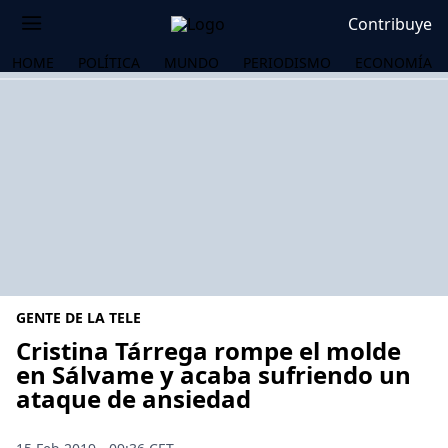
Contribuye
HOME
POLÍTICA
MUNDO
PERIODISMO
ECONOMÍA
GENTE DE LA TELE
Cristina Tárrega rompe el molde
en Sálvame y acaba sufriendo un
ataque de ansiedad
OS