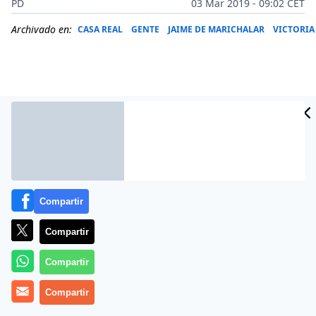
PD
03 Mar 2019 - 09:02 CET
Archivado en:
CASA REAL
GENTE
JAIME DE MARICHALAR
VICTORIA
Compartir
Compartir
Más información
Compartir
Compartir