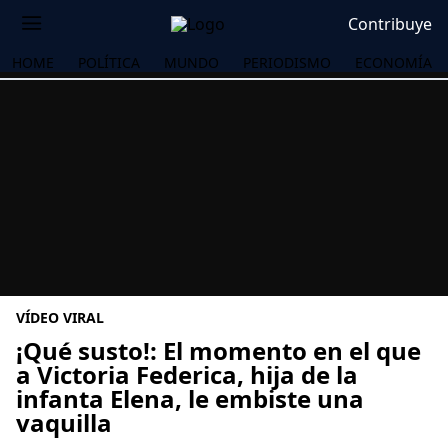
Contribuye
HOME
POLÍTICA
MUNDO
PERIODISMO
ECONOMÍA
VÍDEO VIRAL
¡Qué susto!: El momento en el que
a Victoria Federica, hija de la
infanta Elena, le embiste una
OS
vaquilla