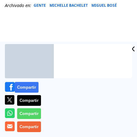
Archivado en:
GENTE
MICHELLE BACHELET
MIGUEL BOSÉ
Compartir
Compartir
Más información
Compartir
Compartir