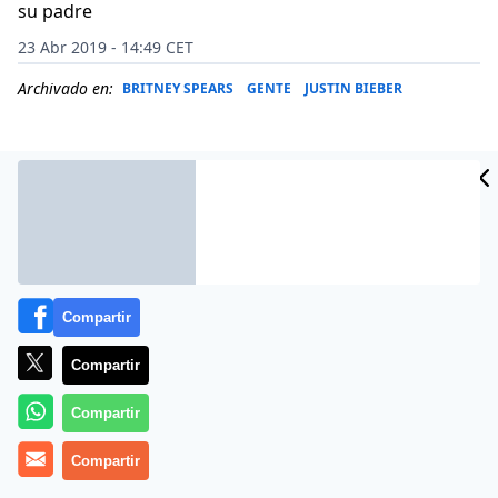
su padre
23 Abr 2019 - 14:49 CET
Archivado en:
BRITNEY SPEARS
GENTE
JUSTIN BIEBER
Compartir
Compartir
Compartir
Muy malos momentos para la artista. Los fans de
Compartir
Britney Spears
están muy preocupados. La cantante
no pasa por uno de sus mejores momentos. La joven