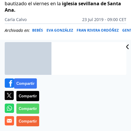
bautizado el viernes en la
iglesia sevillana de Santa
Ana.
Carla Calvo
23 Jul 2019 - 09:00 CET
Archivado en:
BEBÉS
EVA GONZÁLEZ
FRAN RIVERA ORDÓÑEZ
GEN
Compartir
Compartir
Compartir
Compartir
Más información