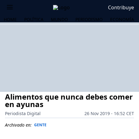
Contribuye
HOME
POLÍTICA
MUNDO
PERIODISMO
ECONOMÍA
Alimentos que nunca debes comer
en ayunas
Periodista Digital
26 Nov 2019 - 16:52 CET
OS
Archivado en:
GENTE