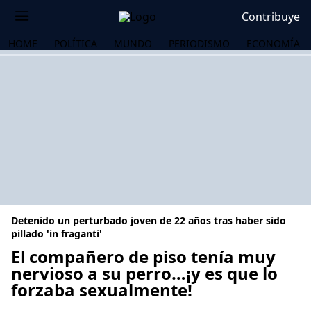
Contribuye
HOME
POLÍTICA
MUNDO
PERIODISMO
ECONOMÍA
Detenido un perturbado joven de 22 años tras haber sido
pillado 'in fraganti'
El compañero de piso tenía muy
nervioso a su perro…¡y es que lo
OS
forzaba sexualmente!