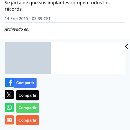
Se jacta de que sus implantes rompen todos los
récords
14 Ene 2015 - 03:39 CET
Archivado en:
Compartir
Compartir
Compartir
Beshine, de 31 años de edad, está que se sale tras
Compartir
enterarse de que es la mujer con los pechos más