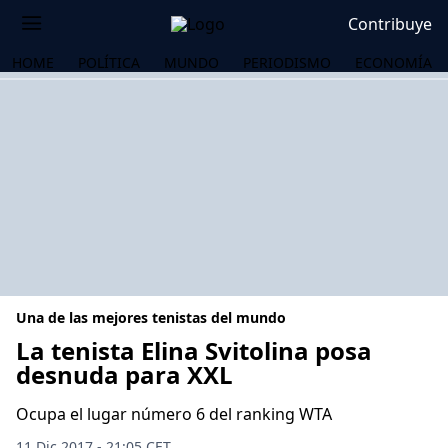
Contribuye
HOME
POLÍTICA
MUNDO
PERIODISMO
ECONOMÍA
Una de las mejores tenistas del mundo
La tenista Elina Svitolina posa
desnuda para XXL
OS
Ocupa el lugar número 6 del ranking WTA
11 Dic 2017 - 21:05 CET