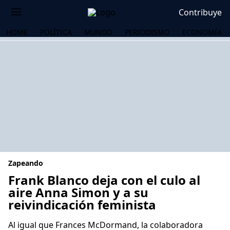
Contribuye
HOME
POLÍTICA
MUNDO
PERIODISMO
ECONOMÍA
Zapeando
Frank Blanco deja con el culo al
aire Anna Simon y a su
reivindicación feminista
OS
Al igual que Frances McDormand, la colaboradora