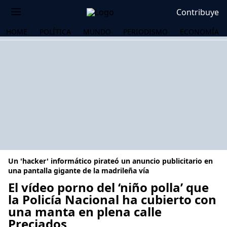
Contribuye
HOME
POLÍTICA
MUNDO
PERIODISMO
ECONOMÍA
Un 'hacker' informático pirateó un anuncio publicitario en
una pantalla gigante de la madrileña vía
El vídeo porno del ‘niño polla’ que
la Policía Nacional ha cubierto con
OS
una manta en plena calle
Preciados