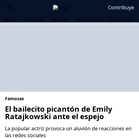
Contribuye
HOME
POLÍTICA
MUNDO
PERIODISMO
ECONOMÍA
Famosas
El bailecito picantón de Emily
Ratajkowski ante el espejo
OS
La popular actriz provoca un aluvión de reacciones en
las redes sociales