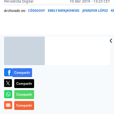
Periodista Digital
10 Abr 2019 - 13:23 CET
Archivado en:
CÓDIGOXY
EMILY RATAJKOWSKI
JENNIFER LÓPEZ
K
Compartir
Compartir
Más información
Compartir
Compartir