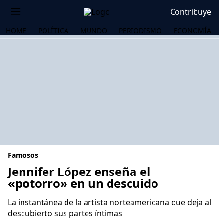
Contribuye
HOME
POLÍTICA
MUNDO
PERIODISMO
ECONOMÍA
Famosos
Jennifer López enseña el
«potorro» en un descuido
OS
La instantánea de la artista norteamericana que deja al
descubierto sus partes íntimas