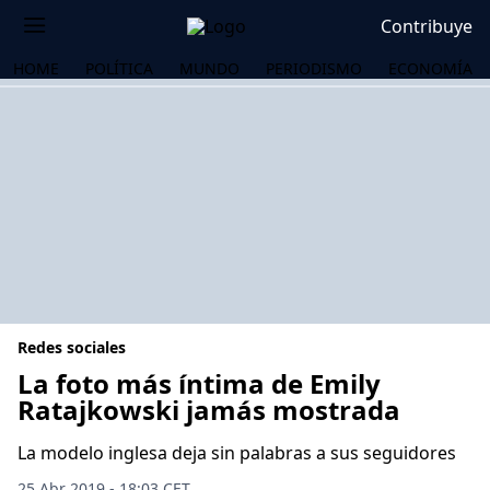
Contribuye
HOME
POLÍTICA
MUNDO
PERIODISMO
ECONOMÍA
Redes sociales
La foto más íntima de Emily
Ratajkowski jamás mostrada
OS
La modelo inglesa deja sin palabras a sus seguidores
25 Abr 2019 - 18:03 CET