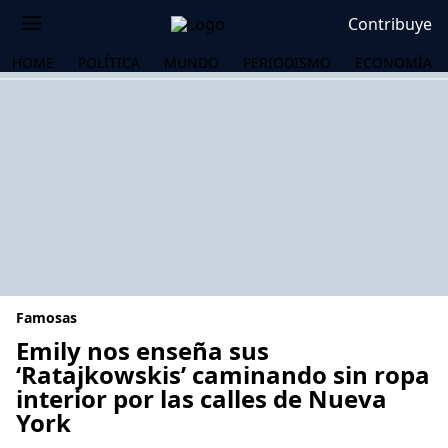
Contribuye
HOME
POLÍTICA
MUNDO
PERIODISMO
ECONOMÍA
Famosas
Emily nos enseña sus
‘Ratajkowskis’ caminando sin ropa
interior por las calles de Nueva
OS
York