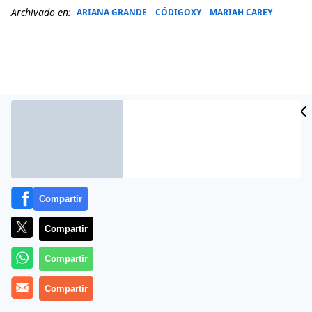
Archivado en:
ARIANA GRANDE
CÓDIGOXY
MARIAH CAREY
Compartir
Compartir
Más información
Compartir
Compartir