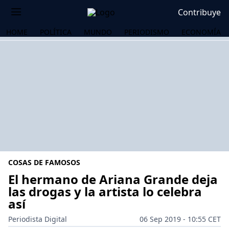
Contribuye
HOME
POLÍTICA
MUNDO
PERIODISMO
ECONOMÍA
COSAS DE FAMOSOS
El hermano de Ariana Grande deja
las drogas y la artista lo celebra
así
OS
Periodista Digital
06 Sep 2019 - 10:55 CET