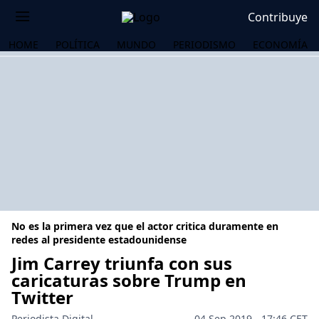
Contribuye
HOME
POLÍTICA
MUNDO
PERIODISMO
ECONOMÍA
No es la primera vez que el actor critica duramente en
redes al presidente estadounidense
Jim Carrey triunfa con sus
caricaturas sobre Trump en
OS
Twitter
Periodista Digital
04 Sep 2019 - 17:46 CET