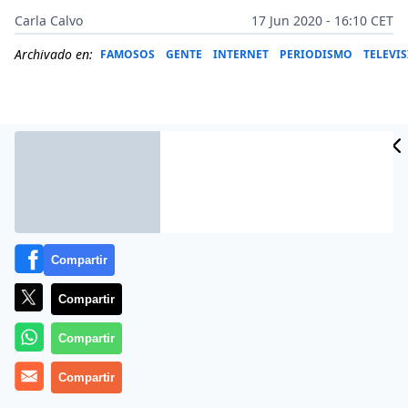
Carla Calvo
17 Jun 2020 - 16:10 CET
Archivado en:
FAMOSOS
GENTE
INTERNET
PERIODISMO
TELEVI
Compartir
Compartir
Compartir
Más información
Compartir