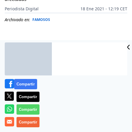
Periodista Digital
18 Ene 2021 - 12:19 CET
Archivado en:
FAMOSOS
Compartir
Compartir
Compartir
Un perfil de Instagram creado por las afectadas es lo
que ha hecho saltar la alarma.
Compartir