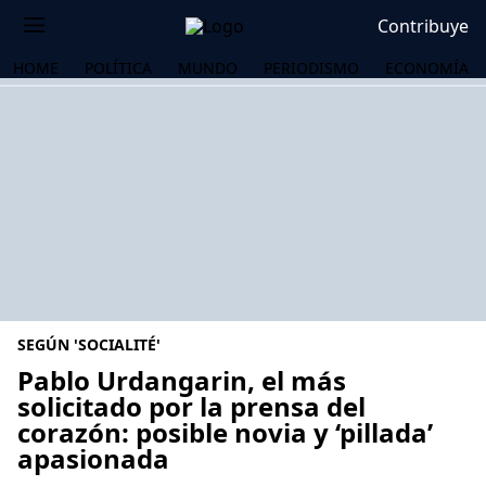
Contribuye
HOME
POLÍTICA
MUNDO
PERIODISMO
ECONOMÍA
SEGÚN 'SOCIALITÉ'
Pablo Urdangarin, el más
solicitado por la prensa del
corazón: posible novia y ‘pillada’
OS
apasionada