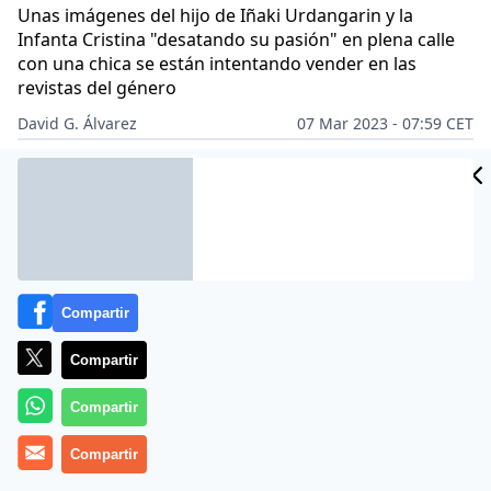
Unas imágenes del hijo de Iñaki Urdangarin y la
Infanta Cristina "desatando su pasión" en plena calle
con una chica se están intentando vender en las
revistas del género
David G. Álvarez
07 Mar 2023 - 07:59 CET
Archivado en:
CRISTINA DE BORBÓN Y GRECIA
FAMOSOS
IÑAKI UR
Compartir
Compartir
Compartir
Compartir