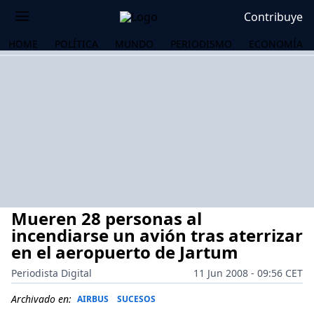
Contribuye
HOME
POLÍTICA
MUNDO
PERIODISMO
ECONOMÍA
Mueren 28 personas al
incendiarse un avión tras aterrizar
en el aeropuerto de Jartum
Periodista Digital
11 Jun 2008 - 09:56 CET
OS
Archivado en:
AIRBUS
SUCESOS