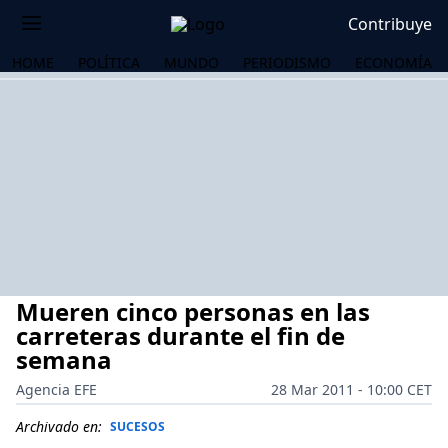
Contribuye
HOME
POLÍTICA
MUNDO
PERIODISMO
ECONOMÍA
Mueren cinco personas en las
carreteras durante el fin de
semana
Agencia EFE
28 Mar 2011 - 10:00 CET
OS
Archivado en:
SUCESOS