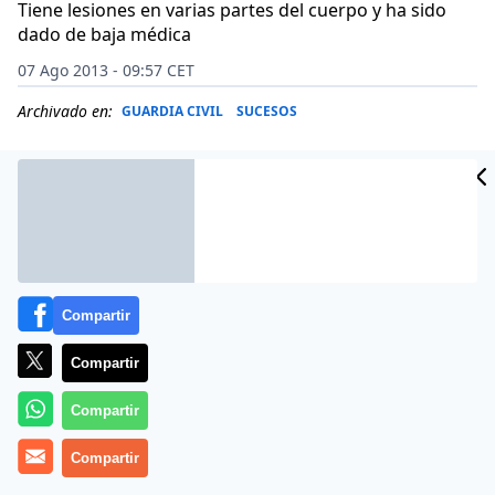
Tiene lesiones en varias partes del cuerpo y ha sido
dado de baja médica
07 Ago 2013 - 09:57 CET
Archivado en:
GUARDIA CIVIL
SUCESOS
Compartir
Compartir
Compartir
Un agente de la Guardia Civil ha sido arrollado
Compartir
mientras trabajaba en la frontera de Gibraltar por un