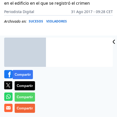
en el edificio en el que se registró el crimen
Periodista Digital
31 Ago 2017 - 09:28 CET
Archivado en:
SUCESOS
VIOLADORES
Compartir
Compartir
Compartir
Un suceso atroz ha conmocionado a la localidad
Compartir
alicantina de Elda, donde la noche de este miércoles
un niño de ocho años fue asesinado mientras la pareja