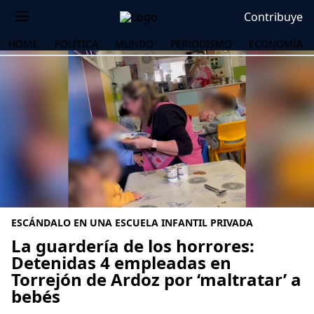
Contribuye
HOME
POLÍTICA
MUNDO
PERIODISMO
ECONOMÍA
ESCÁNDALO EN UNA ESCUELA INFANTIL PRIVADA
La guardería de los horrores:
Detenidas 4 empleadas en
Torrejón de Ardoz por ‘maltratar’ a
OS
bebés