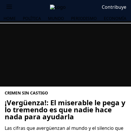
Contribuye
HOME
POLÍTICA
MUNDO
PERIODISMO
ECONOMÍA
CRIMEN SIN CASTIGO
¡Vergüenza!: El miserable le pega y
lo tremendo es que nadie hace
nada para ayudarla
OS
Las cifras que avergüenzan al mundo y el silencio que