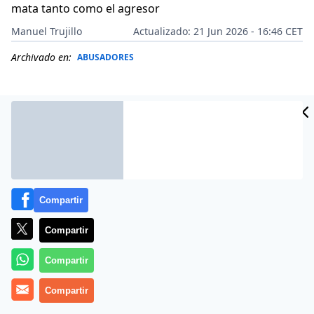
mata tanto como el agresor
Manuel Trujillo
Actualizado: 21 Jun 2026 - 16:46 CET
Archivado en:
ABUSADORES
Compartir
Compartir
Compartir
Desde 2003, año en que comenzó la estadística oficial,
Compartir
1.333 mujeres han muerto por violencia de género en
España
.