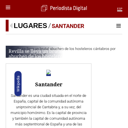
ESP
MENÚ
LUGARES
SANTANDER
SECCIONES
POLÍTICA
Revilla se lleva un brutal
MUNDO
abucheo de los hosteleros
PERIODISMO
cántabros por arruinarles:
ECONOMÍA
«¡Viva Ayuso!»
DEPORTES
ROBERTO MARBÁN BERMEJO
Wikipedia
CIENCIA
Santander
TECNOLOGÍA
CULTURA
Santander es una ciudad situada en el norte de
TELEVISIÓN
España, capital de la comunidad autónoma
uniprovincial de Cantabria y, a su vez, del
GENTE
municipio homónimo. Es la capital de provincia
MAGAZINE
y también la capital de comunidad autónoma
más septentrional de España y una de las
OTRAS WEBS