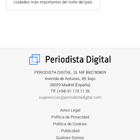
ciudades más importantes del norte del país.
CRIMEN Y CASTIGO
MOTOR
RELIGION
TRAVELLERS
EXPERTOS
GASTRONOMÍA
SALUD
ESCAPARATE
24X7
PERIODISTA DIGITAL, SL NIF B82785809
Avenida de Asturias, 49, bajo
LA RETAGUARDIA
28029 Madrid (España)
LA BURBUJA
Tlf. (+34) ‎91 173 11 26
sugerencias@periodistadigital.com
DIRECTORIOS
Aviso Legal
LO ÚLTIMO
Política de Privacidad
BLOGS
Política de Cookies
VÍDEOS
Publicidad
TEMAS
Quiénes Somos