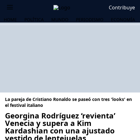
Contribuye
HOME
POLÍTICA
MUNDO
PERIODISMO
ECONOMÍA
La pareja de Cristiano Ronaldo se paseó con tres 'looks' en
el festival italiano
Georgina Rodríguez ‘revienta’
Venecia y supera a Kim
OS
Kardashian con una ajustado
vestido de lentejuelas