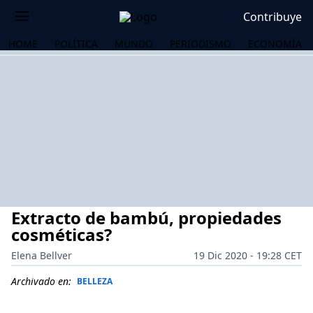
Contribuye
HOME
POLÍTICA
MUNDO
PERIODISMO
ECONOMÍA
Extracto de bambú, propiedades
cosméticas?
Elena Bellver
19 Dic 2020 - 19:28 CET
OS
Archivado en:
BELLEZA