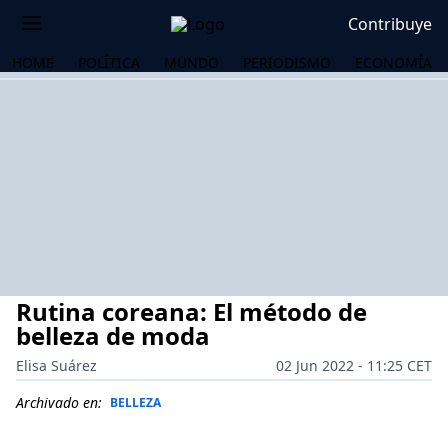
Contribuye
HOME
POLÍTICA
MUNDO
PERIODISMO
ECONOMÍA
Rutina coreana: El método de
belleza de moda
Elisa Suárez
02 Jun 2022 - 11:25 CET
OS
Archivado en:
BELLEZA