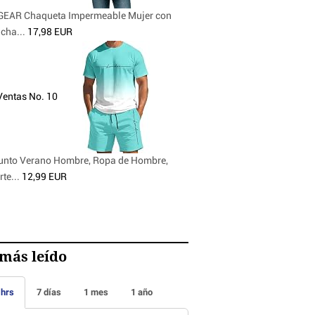
EAR Chaqueta Impermeable Mujer con
cha...
17,98 EUR
Ventas No. 10
unto Verano Hombre, Ropa de Hombre,
te...
12,99 EUR
más leído
 hrs
7 días
1 mes
1 año