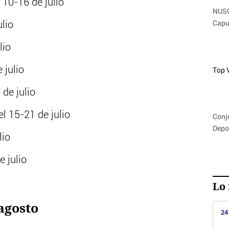
10-16 de julio
NUSG
Capu
lio
lio
 julio
Top 
de julio
l 15-21 de julio
Conj
Depor
lio
 julio
Lo 
 agosto
24