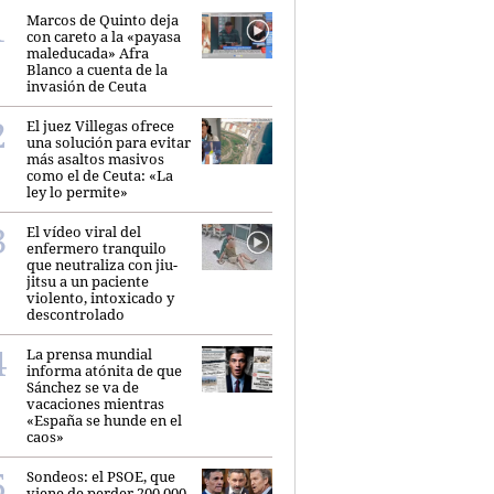
Marcos de Quinto deja
con careto a la «payasa
maleducada» Afra
Blanco a cuenta de la
invasión de Ceuta
El juez Villegas ofrece
una solución para evitar
más asaltos masivos
como el de Ceuta: «La
ley lo permite»
El vídeo viral del
enfermero tranquilo
que neutraliza con jiu-
jitsu a un paciente
violento, intoxicado y
descontrolado
La prensa mundial
informa atónita de que
Sánchez se va de
vacaciones mientras
«España se hunde en el
caos»
Sondeos: el PSOE, que
viene de perder 200.000