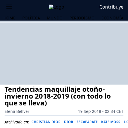
Contribuye
HOME
POLÍTICA
MUNDO
PERIODISMO
ECONOMÍA
Tendencias maquillaje otoño-
invierno 2018-2019 (con todo lo
que se lleva)
Elena Bellver
19 Sep 2018 - 02:34 CET
OS
Archivado en:
CHRISTIAN DIOR
DIOR
ESCAPARATE
KATE MOSS
L'