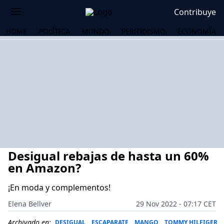
Contribuye
HOME
POLÍTICA
MUNDO
PERIODISMO
ECONOMÍA
Desigual rebajas de hasta un 60%
en Amazon?
¡En moda y complementos!
OS
Elena Bellver
29 Nov 2022 - 07:17 CET
Archivado en:
DESIGUAL
ESCAPARATE
MANGO
TOMMY HILFIGER