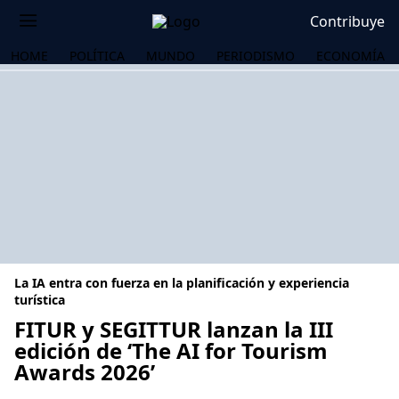
Contribuye
HOME
POLÍTICA
MUNDO
PERIODISMO
ECONOMÍA
La IA entra con fuerza en la planificación y experiencia
turística
FITUR y SEGITTUR lanzan la III
edición de ‘The AI ​​for Tourism
OS
Awards 2026’