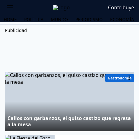
Contribuye
HOME
POLÍTICA
MUNDO
PERIODISMO
ECONOMÍA
Publicidad
Gastronomía
Callos con garbanzos, el guiso castizo que regresa
a la mesa
OS