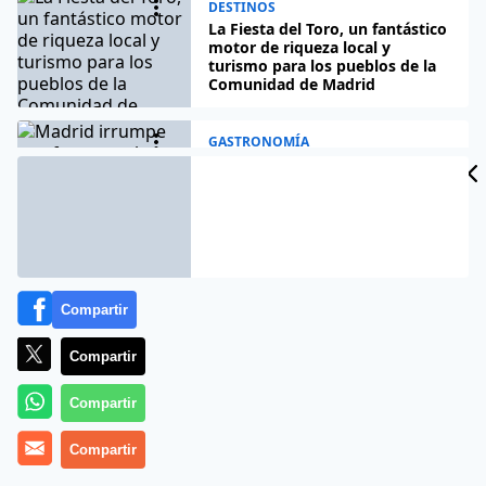
DESTINOS
La Fiesta del Toro, un fantástico
motor de riqueza local y
turismo para los pueblos de la
Comunidad de Madrid
GASTRONOMÍA
Madrid irrumpe con fuerza en la
escena mundial del AOVE: 32
premios avalan su ascenso
imparable
GASTRONOMÍA
Las nuevas galletas de
Compartir
Probando con Cali: un
lanzamiento que demuestra el
poder de las marcas creadas por
Compartir
influencers
Compartir
GASTRONOMÍA
El aceite madrileño se alza
Compartir
como referente y conquista el