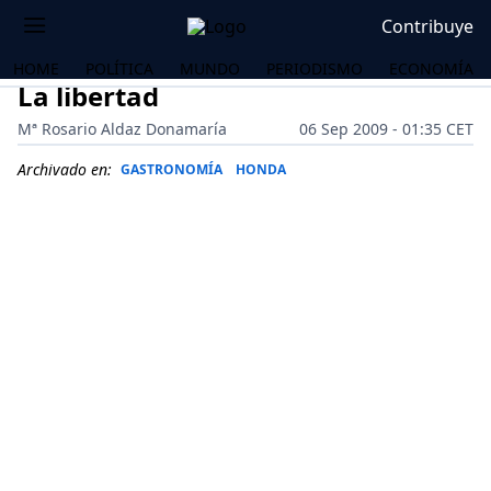
Contribuye
HOME
POLÍTICA
MUNDO
PERIODISMO
ECONOMÍA
La libertad
Mª Rosario Aldaz Donamaría
06 Sep 2009 - 01:35 CET
Archivado en:
GASTRONOMÍA
HONDA
OS