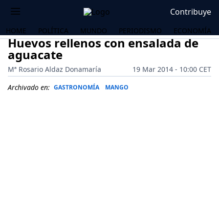
Contribuye
HOME
POLÍTICA
MUNDO
PERIODISMO
ECONOMÍA
Huevos rellenos con ensalada de
aguacate
Mª Rosario Aldaz Donamaría
19 Mar 2014 - 10:00 CET
Archivado en:
GASTRONOMÍA
MANGO
OS