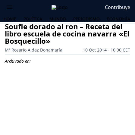
Contribuye
HOME
POLÍTICA
MUNDO
PERIODISMO
ECONOMÍA
Soufle dorado al ron – Receta del
libro escuela de cocina navarra «El
Bosquecillo»
Mª Rosario Aldaz Donamaría
10 Oct 2014 - 10:00 CET
Archivado en:
OS