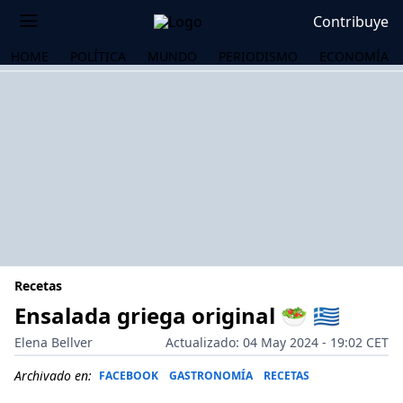
Contribuye
HOME
POLÍTICA
MUNDO
PERIODISMO
ECONOMÍA
Recetas
Ensalada griega original 🥗 🇬🇷
Elena Bellver
Actualizado: 04 May 2024 - 19:02 CET
OS
Archivado en:
FACEBOOK
GASTRONOMÍA
RECETAS