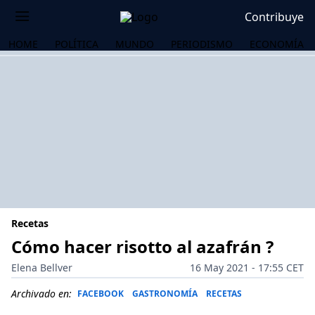
Contribuye
HOME
POLÍTICA
MUNDO
PERIODISMO
ECONOMÍA
Recetas
Cómo hacer risotto al azafrán ?
Elena Bellver
16 May 2021 - 17:55 CET
OS
Archivado en:
FACEBOOK
GASTRONOMÍA
RECETAS