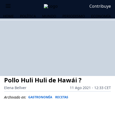
Contribuye
HOME
POLÍTICA
MUNDO
PERIODISMO
ECONOMÍA
Pollo Huli Huli de Hawái ?
Elena Bellver
11 Ago 2021 - 12:33 CET
Archivado en:
GASTRONOMÍA
RECETAS
OS