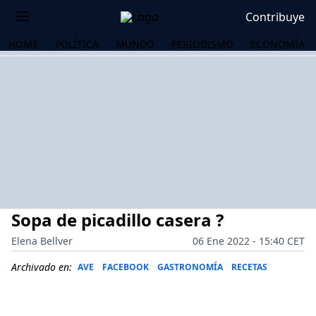
Contribuye
HOME
POLÍTICA
MUNDO
PERIODISMO
ECONOMÍA
Sopa de picadillo casera ?
Elena Bellver
06 Ene 2022 - 15:40 CET
Archivado en:
AVE
FACEBOOK
GASTRONOMÍA
RECETAS
OS