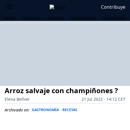
Contribuye
HOME
POLÍTICA
MUNDO
PERIODISMO
ECONOMÍA
Arroz salvaje con champiñones ?
Elena Bellver
21 Jul 2022 - 14:12 CET
Archivado en:
GASTRONOMÍA
RECETAS
OS