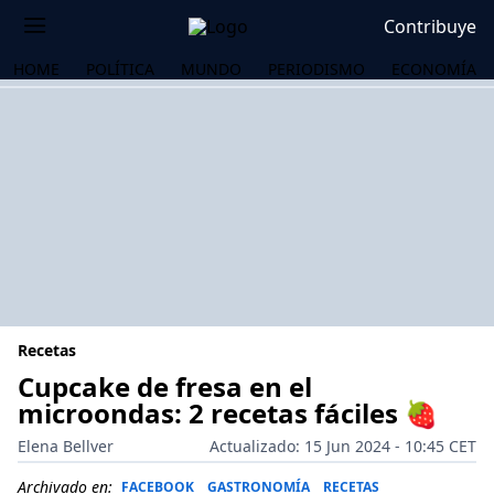
Contribuye
HOME
POLÍTICA
MUNDO
PERIODISMO
ECONOMÍA
Recetas
Cupcake de fresa en el
microondas: 2 recetas fáciles 🍓
OS
Elena Bellver
Actualizado: 15 Jun 2024 - 10:45 CET
Archivado en:
FACEBOOK
GASTRONOMÍA
RECETAS