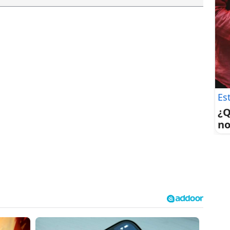
Es
¿Q
no