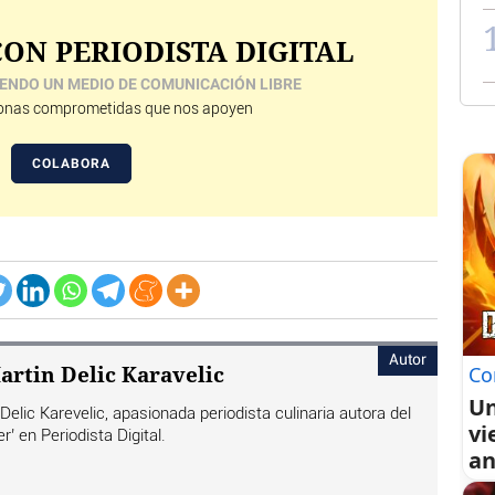
ON PERIODISTA DIGITAL
ENDO UN MEDIO DE COMUNICACIÓN LIBRE
nas comprometidas que nos apoyen
COLABORA
Autor
artin Delic Karavelic
Co
Un
elic Karevelic, apasionada periodista culinaria autora del
vi
r’ en Periodista Digital.
an