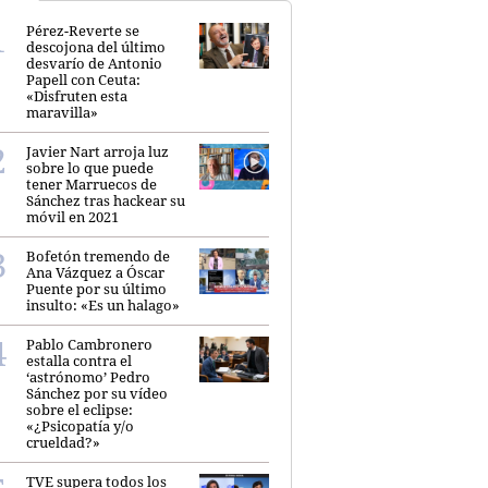
Pérez-Reverte se
descojona del último
desvarío de Antonio
Papell con Ceuta:
«Disfruten esta
maravilla»
Javier Nart arroja luz
sobre lo que puede
tener Marruecos de
Sánchez tras hackear su
móvil en 2021
Bofetón tremendo de
Ana Vázquez a Óscar
Puente por su último
insulto: «Es un halago»
Pablo Cambronero
estalla contra el
‘astrónomo’ Pedro
Sánchez por su vídeo
sobre el eclipse:
«¿Psicopatía y/o
crueldad?»
TVE supera todos los