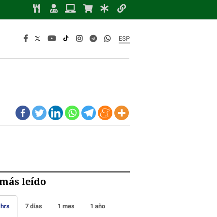
ESP
más leído
 hrs
7 días
1 mes
1 año