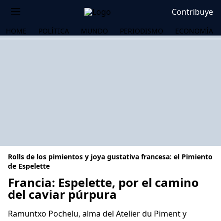
Contribuye
HOME
POLÍTICA
MUNDO
PERIODISMO
ECONOMÍA
Rolls de los pimientos y joya gustativa francesa: el Pimiento
de Espelette
Francia: Espelette, por el camino
del caviar púrpura
OS
Ramuntxo Pochelu, alma del Atelier du Piment y