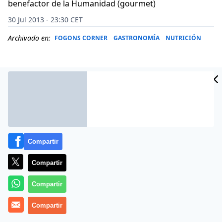
benefactor de la Humanidad (gourmet)
30 Jul 2013 - 23:30 CET
Archivado en:
FOGONS CORNER
GASTRONOMÍA
NUTRICIÓN
Compartir
Compartir
Compartir
Si existe en el mundo un sitio donde se disfrutan a
partes iguales las emociones paisajísticas más
Compartir
intensas, el gozo gastronómico más refinado y el buen