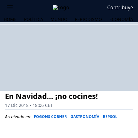
Contribuye
HOME
POLÍTICA
MUNDO
PERIODISMO
ECONOMÍA
En Navidad… ¡no cocines!
17 Dic 2018 - 18:06 CET
Archivado en:
FOGONS CORNER
GASTRONOMÍA
REPSOL
OS